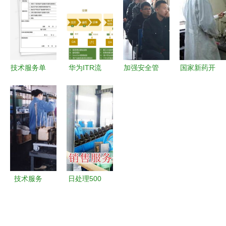
扶小微企业
厂再签约
决方案
的服务营销
加速度
深化技术服
—— 专业
如何助你弯
务合作的里
护航科研探
道超车
程碑
索之路
技术服务单
华为ITR流
加强安全管
国家新药开
Word模板
程体系 从
理技术服
发工程技术
详解与实用
问题到解
务，筑牢动
研究中心
指南
决，构建以
态监控工作
技术服务赋
客户为中心
防线
能新药研发
的技术服务
闭环
技术服务
日处理500
驱动现代企
吨萤石矿浮
业发展的核
选厂生产线
心动力
设备配置与