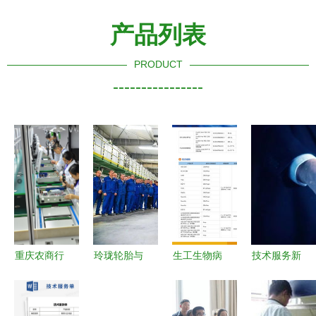
产品列表
PRODUCT
----------------
重庆农商行
玲珑轮胎与
生工生物病
技术服务新
以“三项机
乌兹别克斯
毒包装试剂
赛道 建众
制”开启帮
坦橡胶制品
盒一站式解
原创视角下